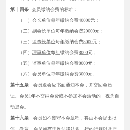
第十四条
会员缴纳会费的标准：
（一）
会长单位
每
年
缴纳会费
40000
元；
（二）
副会长单位
每
年
缴纳会费
20000
元；
（三）
监事长单位
每
年
缴纳会费
8000
元；
（四）
理事单位
每
年
缴纳会费
8000
元；
（五）
监事单位
每
年
缴纳会费
8000
元；
（六）
会员单位
每
年
缴纳会费
3000
元。
第十五条
会员退会应书面通知本会，并交回会员
证。会员
1年不交纳会费或不参加本会活动的，视为自
动退会。
第十六条
会员如不遵守本会章程，将由本会提出批
评、教育；会员如有违反法律法规、行约行规以及严