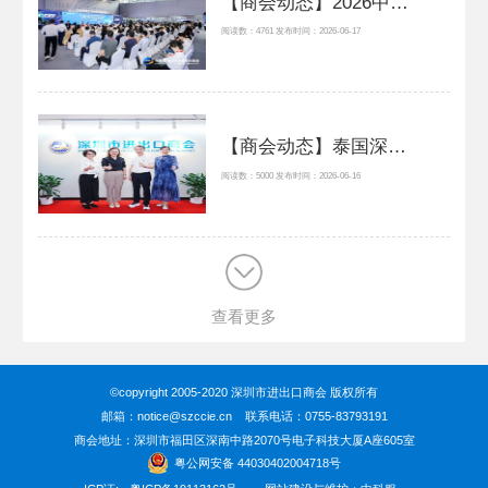
【商会动态】2026中国（广东）—RCEP成员国跨境电商交流活动暨中国（广州）跨境电商交易会启幕，商会秘书处受邀出席
阅读数：4761 发布时间：2026-06-17
【商会动态】泰国深圳总商会来访交流，深化跨境联动，共拓东盟商机
阅读数：5000 发布时间：2026-06-16
查看更多
©copyright 2005-2020 深圳市进出口商会 版权所有
邮箱：notice@szccie.cn 联系电话：0755-83793191
商会地址：深圳市福田区深南中路2070号电子科技大厦A座605室
粤公网安备 44030402004718号