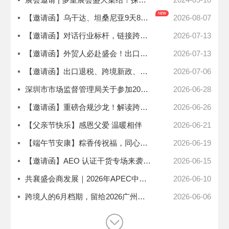
【邀请函】乌干达、坦桑尼亚9天8晚商务考察
2026-08-07
【邀请函】对话行业标杆，链接跨界资源！商会标杆企业走访周计划，报名通道已开放！
2026-07-13
【邀请函】外贸人必赴盛会！出口退税新政+海外税务架构一站式解读，仅限200席！
2026-07-13
【邀请函】出口退税、跨境新政、海外风控架构全覆盖！第二届深圳国际税收合规大会重磅来袭！
2026-07-06
深圳市市场监督管理局关于参加2026年粤港澳大湾区高价值知识产权培育布局大赛的通知
2026-06-28
【邀请函】重磅合规沙龙！解读跨国制裁与出口管制新政，手把手搭建企业出海合规体系
2026-06-26
【父亲节快乐】感恩父爱 温暖相伴
2026-06-21
【端午节安康】粽香传祝福，同心向远方
2026-06-19
【邀请函】AEO 认证干货专场来袭！外贸企业合规升级、降本增效一站式解锁！
2026-06-15
共襄盛会商发展｜2026年APEC中小企业工商论坛诚邀参会
2026-06-10
跨境人的6月档期，留给2026广州跨交会
2026-06-06