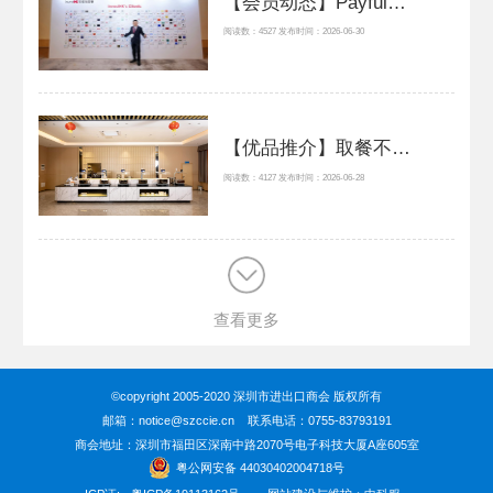
【会员动态】Payful深化香港战略布局，构建连接中国与全球新兴市场的支付基础设施
阅读数：4527 发布时间：2026-06-30
【优品推介】取餐不用排队？央视新闻里的这个智慧餐炉火了
阅读数：4127 发布时间：2026-06-28
查看更多
©copyright 2005-2020 深圳市进出口商会 版权所有
邮箱：notice@szccie.cn 联系电话：0755-83793191
商会地址：深圳市福田区深南中路2070号电子科技大厦A座605室
粤公网安备 44030402004718号